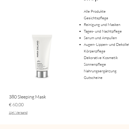
Alle Produkte
Gesichtspflege
Reinigung und Masken
Tages- und Nachtpflege
Serum und Ampullen
Augen- Lippen- und Dekolle
Körperpflege
Dekorative Kosmetik
Sonnenpflege
Nahrungsergänzung
Gutscheine
Schnellansicht
380 Sleeping Mask
Preis
€ 60,00
zzgl. Versand