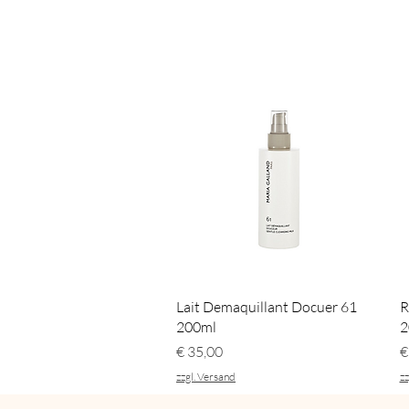
Schnellansicht
Lait Demaquillant Docuer 61
R
200ml
2
Preis
P
€ 35,00
€
zzgl. Versand
zz