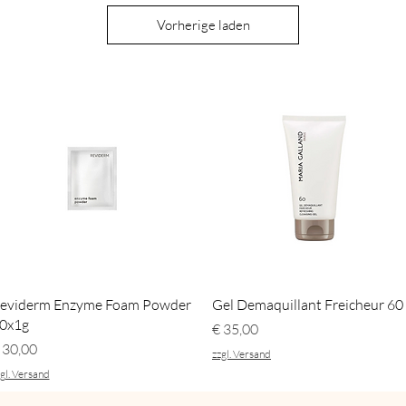
Vorherige laden
Schnellansicht
Schnellansicht
eviderm Enzyme Foam Powder
Gel Demaquillant Freicheur 60
0x1g
Preis
€ 35,00
reis
 30,00
zzgl. Versand
gl. Versand