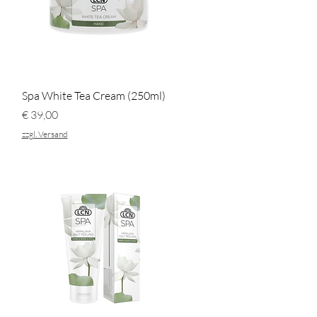
Schnellansicht
Spa White Tea Cream (250ml)
Preis
€ 39,00
zzgl. Versand