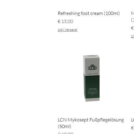
Schnellansicht
Refreshing foot cream (100ml)
M
(
Preis
€ 15,00
P
€
zzgl. Versand
zz
Schnellansicht
LCN Mykosept Fußpflegelösung
L
(50ml)
P
€