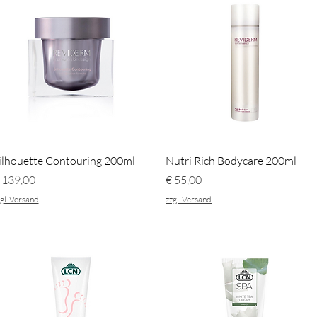
Schnellansicht
Schnellansicht
ilhouette Contouring 200ml
Nutri Rich Bodycare 200ml
reis
Preis
 139,00
€ 55,00
gl. Versand
zzgl. Versand