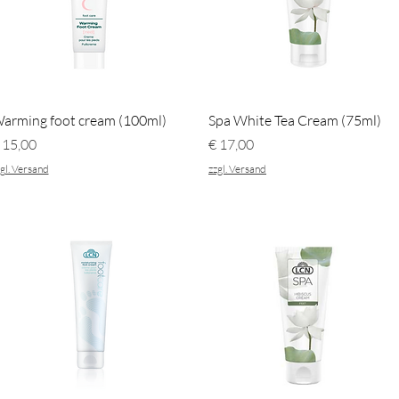
Schnellansicht
Schnellansicht
arming foot cream (100ml)
Spa White Tea Cream (75ml)
reis
Preis
 15,00
€ 17,00
gl. Versand
zzgl. Versand