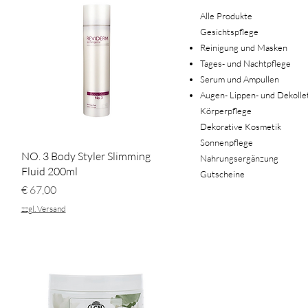
Alle Produkte
Gesichtspflege
Reinigung und Masken
Tages- und Nachtpflege
Serum und Ampullen
Augen- Lippen- und Dekolle
Körperpflege
Dekorative Kosmetik
Sonnenpflege
Schnellansicht
NO. 3 Body Styler Slimming
Nahrungsergänzung
Fluid 200ml
Gutscheine
Preis
€ 67,00
zzgl. Versand