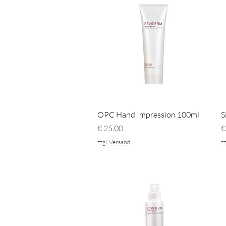
Schnellansicht
OPC Hand Impression 100ml
S
Preis
P
€ 25,00
€
zzgl. Versand
zz