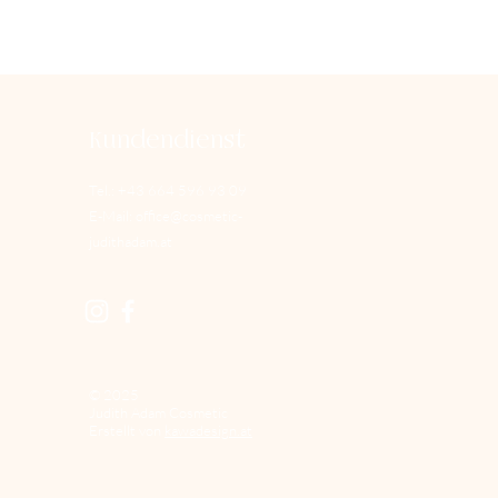
Kundendienst
Tel.: +43 664 596 93 09
E-Mail:
office@cosmetic-
judithadam.at
© 2025
Judith Adam Cosmetic
Erstellt von
kawadesign.at