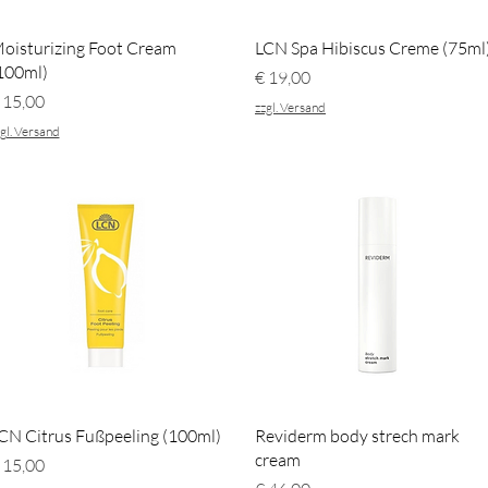
Schnellansicht
Schnellansicht
oisturizing Foot Cream
LCN Spa Hibiscus Creme (75ml
100ml)
Preis
€ 19,00
reis
 15,00
zzgl. Versand
gl. Versand
Schnellansicht
Schnellansicht
CN Citrus Fußpeeling (100ml)
Reviderm body strech mark
cream
reis
 15,00