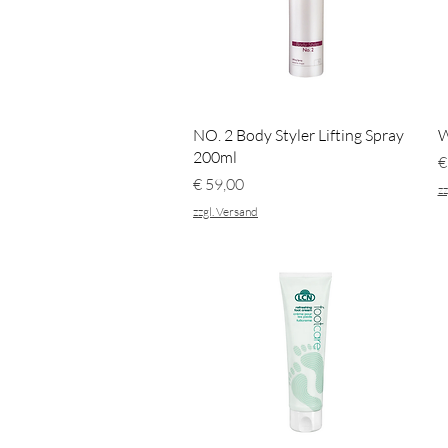
Schnellansicht
NO. 2 Body Styler Lifting Spray
W
200ml
P
€
Preis
€ 59,00
zz
zzgl. Versand