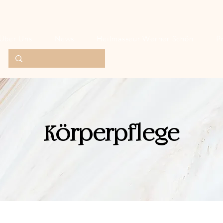
Über Uns
News
Heilmasseur Werner Schön
P
Körperpflege