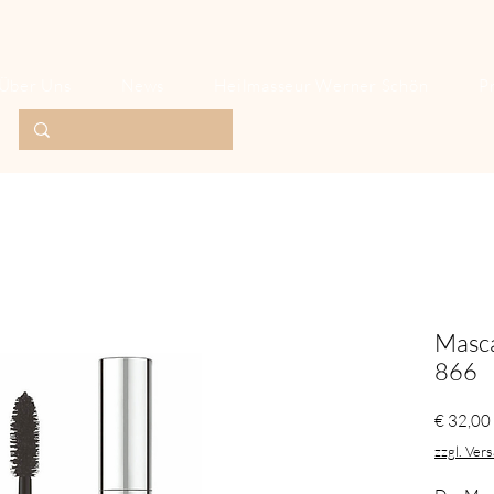
Über Uns
News
Heilmasseur Werner Schön
P
Masca
866
€ 32,00
zzgl. Ver