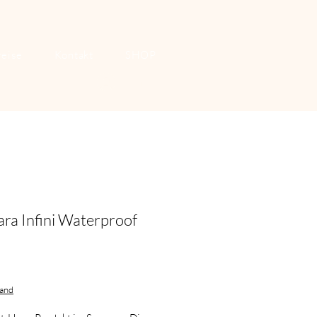
reise
Kontakt
SHOP
Anmelden
ra Infini Waterproof
Preis
sand