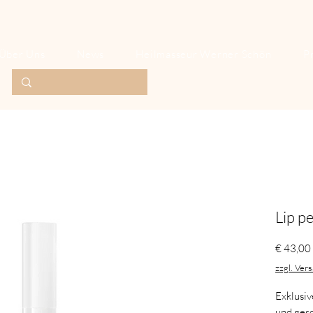
Über Uns
News
Heilmasseur Werner Schön
P
Lip p
€ 43,00
zzgl. Ver
Exklusiv
und ges