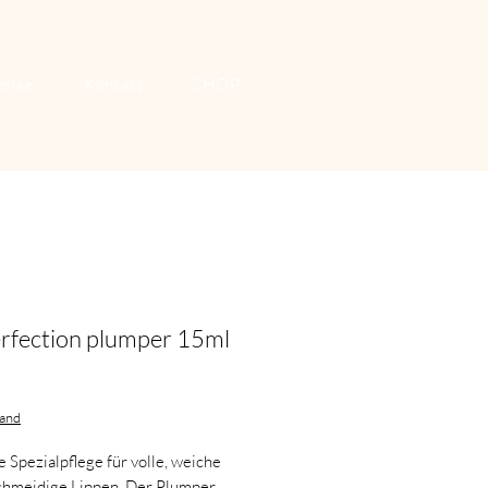
reise
Kontakt
SHOP
Anmelden
erfection plumper 15ml
Preis
sand
e Spezialpflege für volle, weiche
chmeidige Lippen. Der Plumper