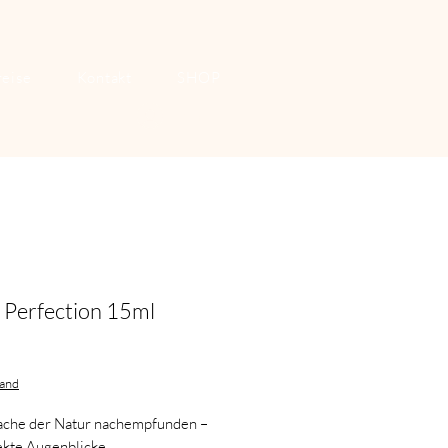
reise
Kontakt
SHOP
Anmelden
 Perfection 15ml
Preis
sand
ache der Natur nachempfunden –
ekte Augenblicke.