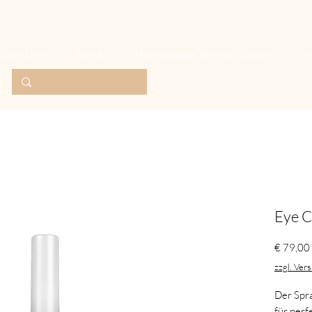
Über Uns
News
Heilmasseur Werner Schön
P
Eye C
€ 79,00
zzgl. Ver
Der Spr
für perf