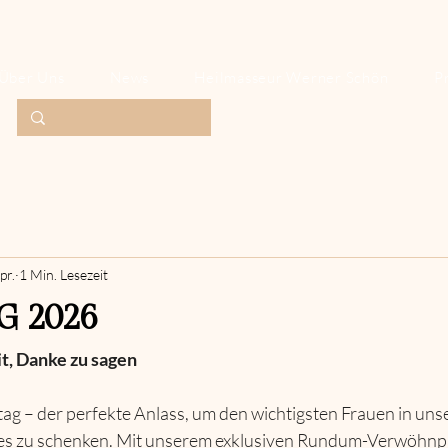
Über Uns
News
Heilmasseur Werner Schön
P
pr.
1 Min. Lesezeit
G 2026
t, Danke zu sagen
tag – der perfekte Anlass, um den wichtigsten Frauen in un
es zu schenken. Mit unserem exklusiven Rundum-Verwöhnp