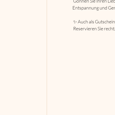
 Gönnen Sie Ihren Liebsten eine Pause, in der sie im Mittelpunkt stehen – voller Pflege, 
Entspannung und Ge
 ✨ Auch als Gutschein
 Reservieren Sie rech