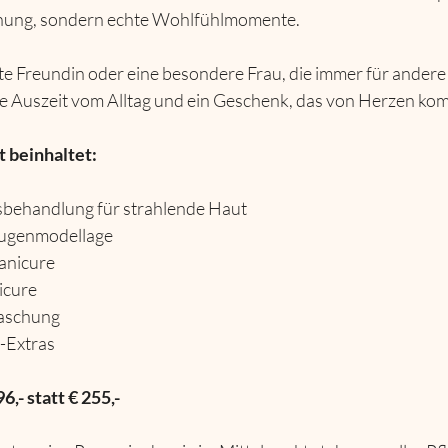
nnung, sondern echte Wohlfühlmomente.
olle Auszeit vom Alltag und ein Geschenk, das von Herzen ko
 beinhaltet:
sbehandlung für strahlende Haut
ugenmodellage
anicure
icure
raschung
-Extras
6,- statt € 255,-