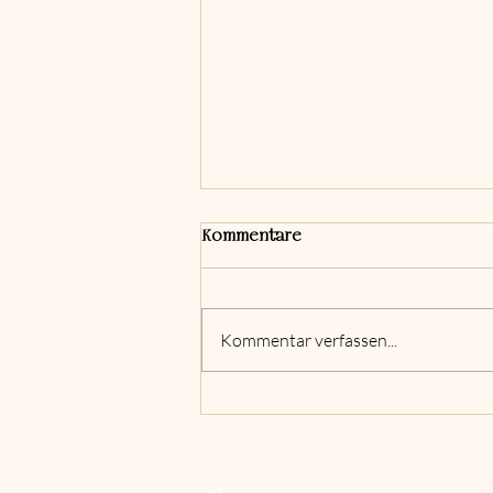
Kommentare
Kommentar verfassen...
Schönheit trifft Hightech:
Hydrafacial bei uns im Institut!