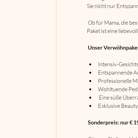
Sie nicht nur Entspa
 Ob für Mama, die beste Freundin oder eine besondere Frau, die immer für andere da ist – dieses 
Paket ist eine liebev
 Unser Verwöhnpaket
Intensiv-Gesicht
Entspannende A
Professionelle M
Wohltuende Ped
 Eine süße Über
Exklusive Beauty
Sonderpreis: nur € 19