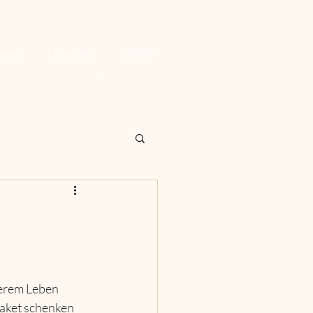
reise
Kontakt
SHOP
Anmelden
serem Leben 
aket schenken 